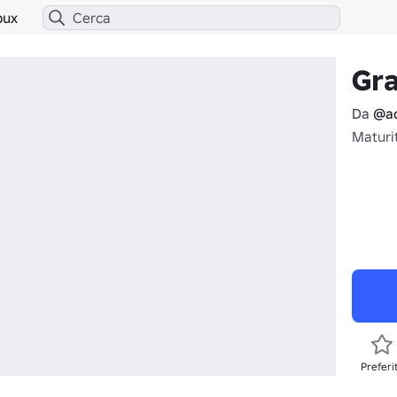
bux
Gr
Da
@a
Maturit
Preferi