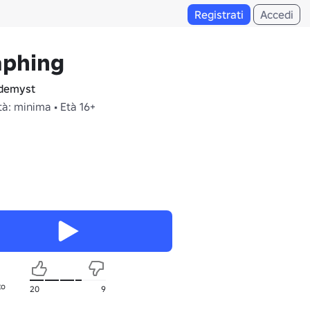
Registrati
Accedi
aphing
demyst
à: minima • Età 16+
to
20
9