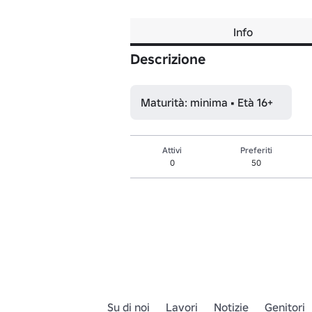
Info
Descrizione
Maturità: minima • Età 16+
Attivi
Preferiti
0
50
Su di noi
Lavori
Notizie
Genitori