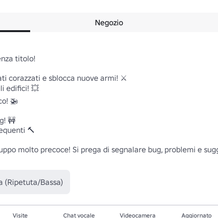
Negozio
za titolo!

ti corazzati e sblocca nuove armi! ⚔️

 edifici! 💥

o! 🚁

! 🚧

quenti 🔨

luppo molto precoce! Si prega di segnalare bug, problemi e su
a (Ripetuta/Bassa)
Visite
Chat vocale
Videocamera
Aggiornato