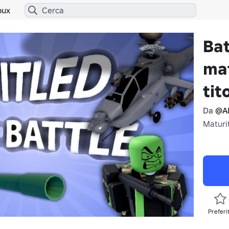
bux
Bat
ma
tit
Da
@Al
Maturit
Preferi