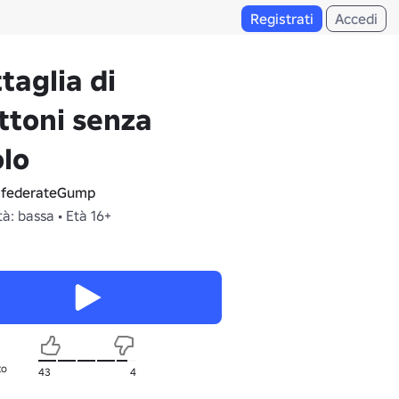
Registrati
Accedi
taglia di
ttoni senza
olo
federateGump
à: bassa • Età 16+
to
43
4