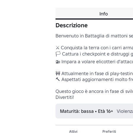
Info
Descrizione
Benvenuto in Battaglia di mattoni sen
⚔️ Conquista la terra con i carri arma
🏳️ Cattura i checkpoint e distruggi gli
🚁 Impara a volare elicotteri d'attacc
🚧 Attualmente in fase di play-testing
🔨 Aspettati aggiornamenti molto fre
Questo gioco è ancora in fase di svi
Maturità: bassa • Età 16+
Violenz
Attivi
Preferiti