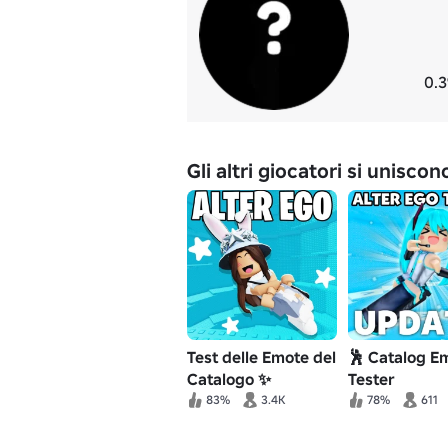
0.3
Gli altri giocatori si unisco
Test delle Emote del
🕺 Catalog E
Catalogo ✨
Tester
83%
3.4K
78%
611