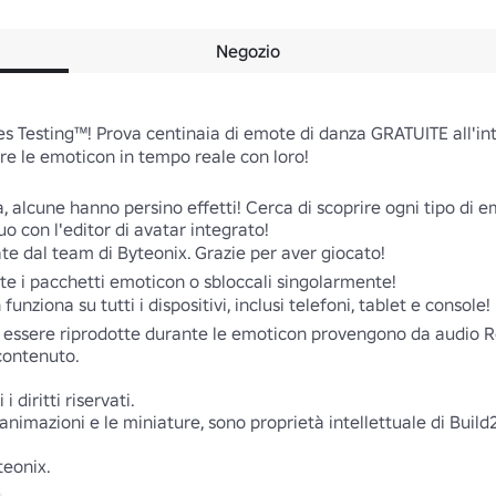
Negozio
 Testing™! Prova centinaia di emote di danza GRATUITE all'inte
are le emoticon in tempo reale con loro!

 alcune hanno persino effetti! Cerca di scoprire ogni tipo di em
o con l'editor di avatar integrato! 

te dal team di Byteonix. Grazie per aver giocato!

e i pacchetti emoticon o sbloccali singolarmente! 

nziona su tutti i dispositivi, inclusi telefoni, tablet e console! 

 essere riprodotte durante le emoticon provengono da audio Ro
contenuto.

diritti riservati.

e animazioni e le miniature, sono proprietà intellettuale di Build2
teonix.