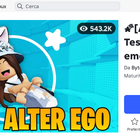
bux
🌠
Tes
em
Da
Byt
Maturi
Preferi