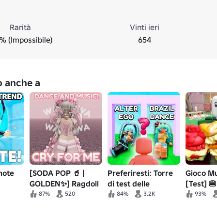
Rarità
Vinti ieri
% (Impossibile)
654
no anche a
mote
[SODA POP 🥤 |
Preferiresti: Torre
Gioco M
GOLDEN✨] Ragdoll
di test delle
[Test] 🍔
Engine
emoticon 💃
87%
520
84%
3.2K
93%