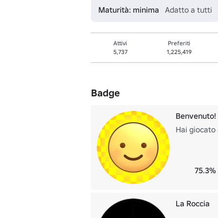
Maturità: minima
Adatto a tutti
Attivi
Preferiti
5,737
1,225,419
Badge
Benvenuto!
Hai giocato
75.3% 
La Roccia