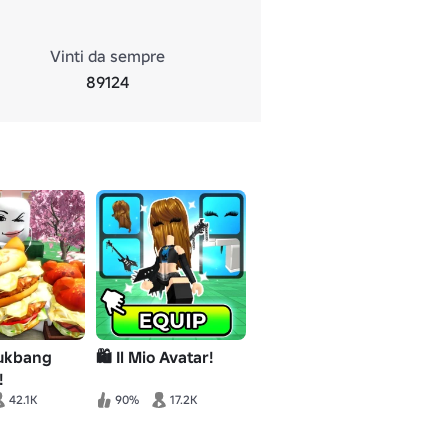
Vinti da sempre
89124
ukbang
🛍️ Il Mio Avatar!
!
42.1K
90%
17.2K