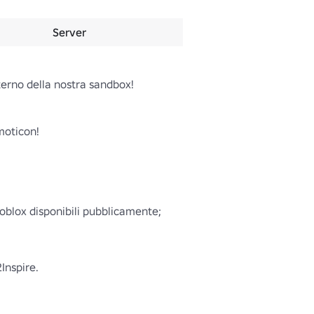
Server
rno della nostra sandbox! 

oticon! 

blox disponibili pubblicamente; 
Inspire.
