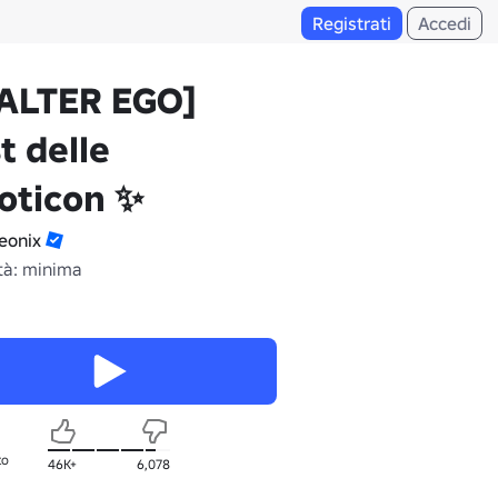
Registrati
Accedi
[ALTER EGO]
t delle
oticon ✨
eonix
tà: minima
to
46K+
6,078