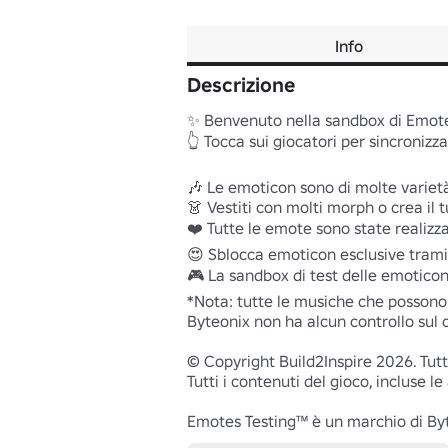
Info
Descrizione
✨ Benvenuto nella sandbox di Emotes
👆 Tocca sui giocatori per sincronizz
🎶 Le emoticon sono di molte varietà,
👗 Vestiti con molti morph o crea il tu
❤️ Tutte le emote sono state realizza
😍 Sblocca emoticon esclusive tramit
🎮 La sandbox di test delle emoticon fu
*Nota: tutte le musiche che possono
Byteonix non ha alcun controllo sul 
© Copyright Build2Inspire 2026. Tutti i 
Tutti i contenuti del gioco, incluse l
Emotes Testing™ è un marchio di By