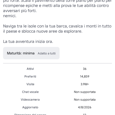
più forte. Scala il pavimento della torre piano per piano per 
ricompense epiche e metti alla prova le tue abilità contro 
avversari più forti.

nemici.

Naviga tra le isole con la tua barca, cavalca i monti in tutto 
il paese e sblocca nuove aree da esplorare.

La tua avventura inizia ora. 
Maturità: minima
Adatto a tutti
Attivi
36
Preferiti
14,859
Visite
3.9M+
Chat vocale
Non supportata
Videocamera
Non supportata
Aggiornato
4/8/2026
Dimensione del server
12