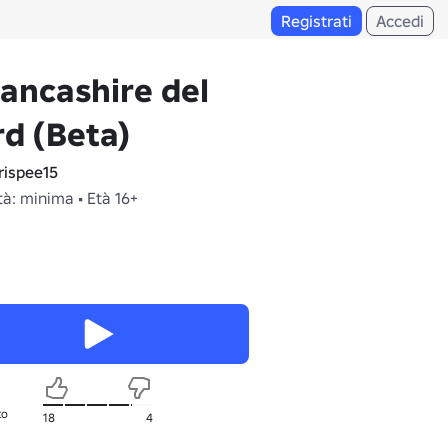
Registrati
Accedi
ancashire del
d (Beta)
ispee15
à: minima • Età 16+
to
18
4