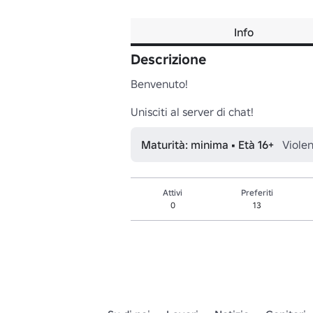
Info
Descrizione
Benvenuto!

Unisciti al server di chat!
Maturità: minima • Età 16+
Viole
Attivi
Preferiti
0
13