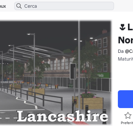
bux
🌷L
Nor
Da
@Cr
Maturit
Preferi