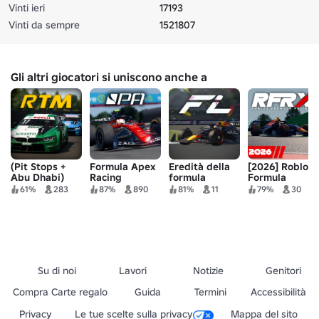
Vinti ieri
17193
Vinti da sempre
1521807
Gli altri giocatori si uniscono anche a
(Pit Stops +
Formula Apex
Eredità della
[2026] Roblox
Abu Dhabi)
Racing
formula
Formula
Gara di auto
Racing X
61%
283
87%
890
81%
11
79%
30
turistiche
Roblox
Su di noi
Lavori
Notizie
Genitori
Compra Carte regalo
Guida
Termini
Accessibilità
Privacy
Le tue scelte sulla privacy
Mappa del sito