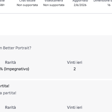
site
Chat vocale
Videocamera
Aggiornato
Dimensione d
.5M+
Non supportata
Non supportata
2/6/2026
16
n Better Portrait?
Rarità
Vinti ieri
% (Impegnativo)
2
rtita!
a partita!
Rarità
Vinti ieri