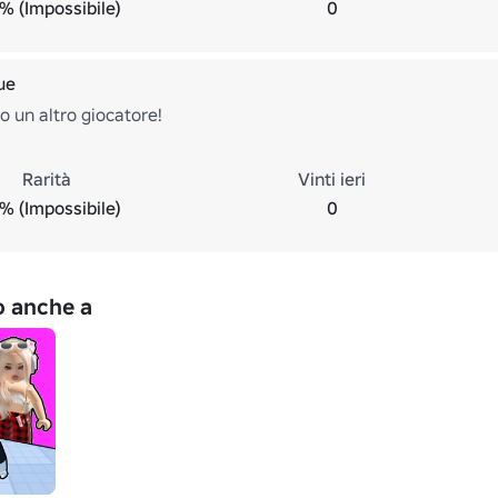
% (Impossibile)
0
ue
o un altro giocatore!
Rarità
Vinti ieri
% (Impossibile)
0
no anche a