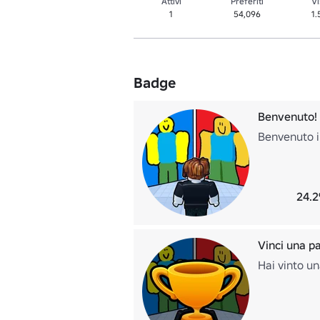
Attivi
Preferiti
Vi
1
54,096
1
Badge
Benvenuto!
Benvenuto i
24.2
Vinci una pa
Hai vinto un