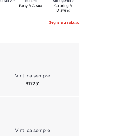
el server
Genere
Sottogenere
Party & Casual
Coloring &
Drawing
Segnala un abuso
Vinti da sempre
917251
Vinti da sempre