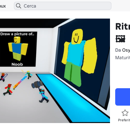
bux
Rit
🖼️
Da
Osy
Maturi
Preferi