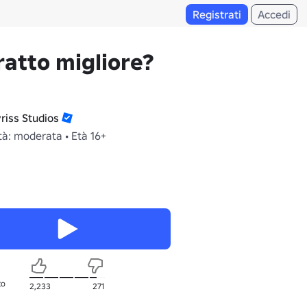
Registrati
Accedi
ratto migliore?
riss Studios
tà: moderata • Età 16+
to
2,233
271