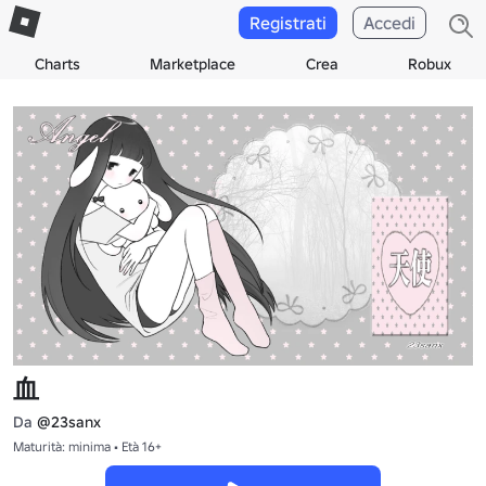
Registrati
Accedi
Charts
Marketplace
Crea
Robux
血
Da
@23sanx
Maturità: minima • Età 16+