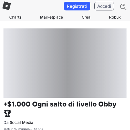
Registrati
Accedi
Charts
Marketplace
Crea
Robux
+$1.000 Ogni salto di livello Obby
🏆
Da
SociaI Media
Maturità: minima • Età 16+