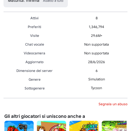
Maturità: minima
Adatto a tutti
Attivi
8
Preferiti
1,346,794
Visite
29.6M+
Chat vocale
Non supportata
Videocamera
Non supportata
Aggiornato
28/6/2026
Dimensione del server
6
Simulation
Genere
Tycoon
Sottogenere
Segnala un abuso
Gli altri giocatori si uniscono anche a