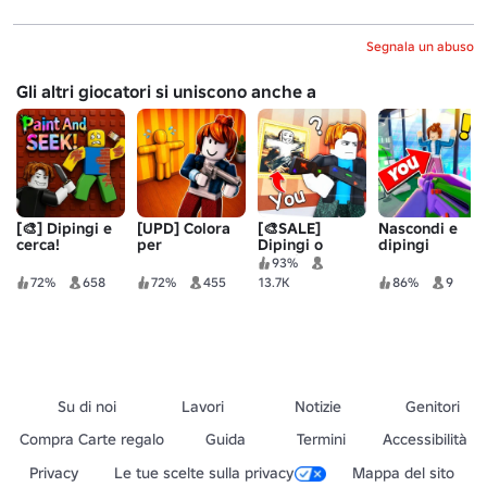
Segnala un abuso
Gli altri giocatori si uniscono anche a
[🎨] Dipingi e
[UPD] Colora
[🎨SALE]
Nascondi e
cerca!
per
Dipingi o
dipingi
nascondere!
muori!
93%
72%
658
72%
455
13.7K
86%
9
Su di noi
Lavori
Notizie
Genitori
Compra Carte regalo
Guida
Termini
Accessibilità
Privacy
Le tue scelte sulla privacy
Mappa del sito