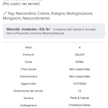
(Più codici nel server)

🔗 Tag: Nascondino, Colore, Disegno, Multigiocatore, 
Minigiochi, Nascondimento 
Maturità: moderata • Età 16+
Creazione dell'utente in formato
libero (Presente), Violenza (Ripetuta/Bassa)
Attivi
4
Preferiti
104,129
Visite
19.9M+
Chat vocale
Non supportata
Videocamera
Non supportata
Aggiornato
13/7/2026
Dimensione del server
13
Party & Casual
Genere
Childhood Game
Sottogenere