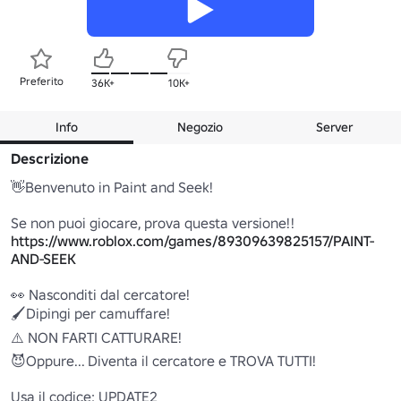
Preferito
36K+
10K+
Info
Negozio
Server
Descrizione
👋Benvenuto in Paint and Seek!

Se non puoi giocare, prova questa versione!! 
https://www.roblox.com/games/89309639825157/PAINT-
AND-SEEK
👀 Nasconditi dal cercatore!

🖌️Dipingi per camuffare! 

⚠️ NON FARTI CATTURARE!

😈Oppure... Diventa il cercatore e TROVA TUTTI!

Usa il codice: UPDATE2
