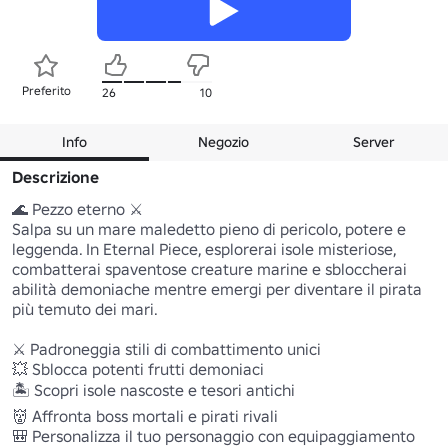
Preferito
26
10
Info
Negozio
Server
Descrizione
🌊 Pezzo eterno ⚔️

Salpa su un mare maledetto pieno di pericolo, potere e 
leggenda. In Eternal Piece, esplorerai isole misteriose, 
combatterai spaventose creature marine e sbloccherai 
abilità demoniache mentre emergi per diventare il pirata 
più temuto dei mari.

⚔️ Padroneggia stili di combattimento unici

💥 Sblocca potenti frutti demoniaci

🏝️ Scopri isole nascoste e tesori antichi

👹 Affronta boss mortali e pirati rivali

🎒 Personalizza il tuo personaggio con equipaggiamento 