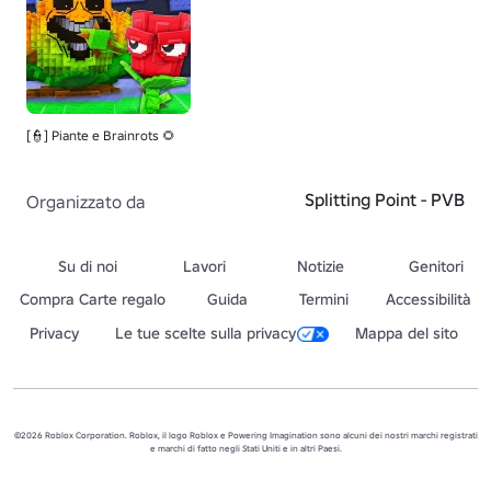
[👮] Piante e Brainrots 🌻
Splitting Point - PVB
Organizzato da
Su di noi
Lavori
Notizie
Genitori
Compra Carte regalo
Guida
Termini
Accessibilità
Privacy
Le tue scelte sulla privacy
Mappa del sito
©2026 Roblox Corporation. Roblox, il logo Roblox e Powering Imagination sono alcuni dei nostri marchi registrati
e marchi di fatto negli Stati Uniti e in altri Paesi.