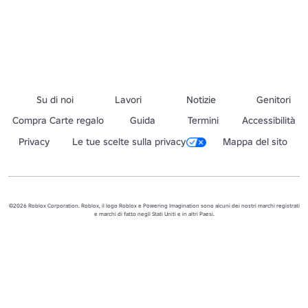
Su di noi
Lavori
Notizie
Genitori
Compra Carte regalo
Guida
Termini
Accessibilità
Privacy
Le tue scelte sulla privacy
Mappa del sito
©2026 Roblox Corporation. Roblox, il logo Roblox e Powering Imagination sono alcuni dei nostri marchi registrati
e marchi di fatto negli Stati Uniti e in altri Paesi.