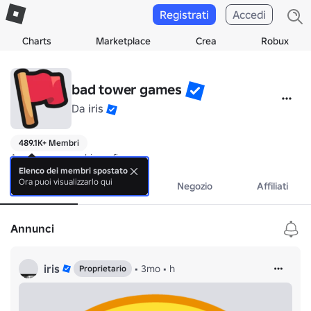
Registrati
Accedi
Charts
Marketplace
Crea
Robux
bad tower games
Da
iris
489.1K+ Membri
Ancora nessuna biografia.
Elenco dei membri spostato
Ora puoi visualizzarlo qui
Info
Eventi
Negozio
Affiliati
Annunci
iris
•
3mo
•
h
Proprietario