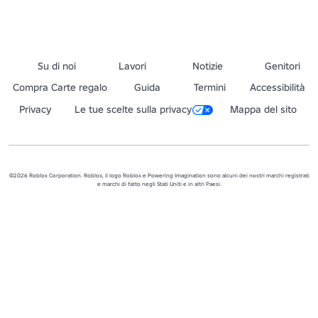
Su di noi
Lavori
Notizie
Genitori
Compra Carte regalo
Guida
Termini
Accessibilità
Privacy
Le tue scelte sulla privacy
Mappa del sito
©2026 Roblox Corporation. Roblox, il logo Roblox e Powering Imagination sono alcuni dei nostri marchi registrati
e marchi di fatto negli Stati Uniti e in altri Paesi.