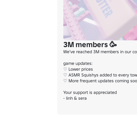
3M members 🥳
We’ve reached 3M members in our com
game updates:

♡ Lower prices

♡ ASMR Squishys added to every tow
♡ More frequent updates coming soo
Your support is appreciated

- linh & sera