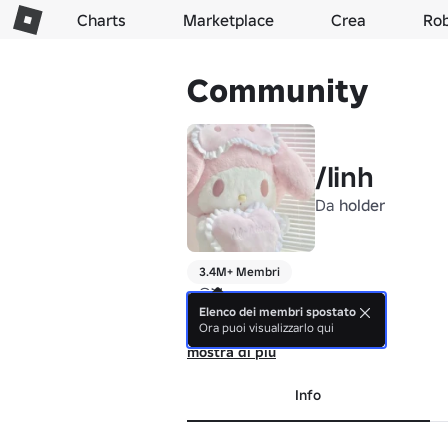
Charts
Marketplace
Crea
Ro
Community
/linh
Da
holder
3.4M+ Membri
ᓚᘏᗢ

welcome to /linh ୨୧

Elenco dei membri spostato
Ora puoi visualizzarlo qui
mostra di più
Info