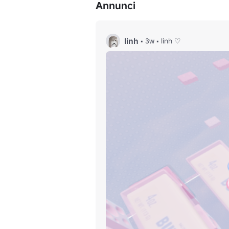
Annunci
linh
•
3w
•
linh ♡