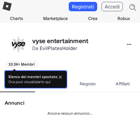
Registrati
Accedi
Charts
Marketplace
Crea
Robux
vyse entertainment
Da
EvilPlatesHolder
33.5K+ Membri
vyse
Elenco dei membri spostato
Ora puoi visualizzarlo qui
Info
Eventi
Negozio
Affiliati
Annunci
Ancora nessun annuncio...