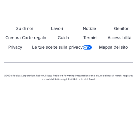
Su di noi
Lavori
Notizie
Genitori
Compra Carte regalo
Guida
Termini
Accessibilità
Privacy
Le tue scelte sulla privacy
Mappa del sito
©2026 Roblox Corporation. Roblox, il logo Roblox e Powering Imagination sono alcuni dei nostri marchi registrati
e marchi di fatto negli Stati Uniti e in altri Paesi.