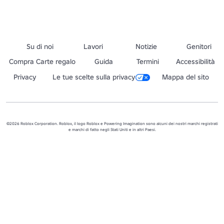
Su di noi
Lavori
Notizie
Genitori
Compra Carte regalo
Guida
Termini
Accessibilità
Privacy
Le tue scelte sulla privacy
Mappa del sito
©2026 Roblox Corporation. Roblox, il logo Roblox e Powering Imagination sono alcuni dei nostri marchi registrati
e marchi di fatto negli Stati Uniti e in altri Paesi.