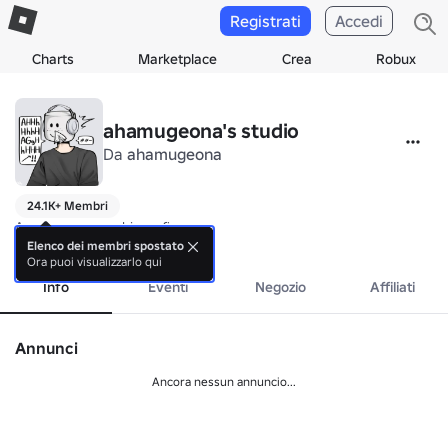
Registrati
Accedi
Charts
Marketplace
Crea
Robux
ahamugeona's studio
Da
ahamugeona
24.1K+ Membri
Ancora nessuna biografia.
mostra di più
Elenco dei membri spostato
Ora puoi visualizzarlo qui
Info
Eventi
Negozio
Affiliati
Annunci
Ancora nessun annuncio...