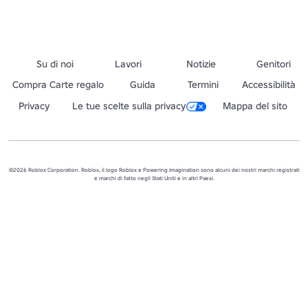
Su di noi
Lavori
Notizie
Genitori
Compra Carte regalo
Guida
Termini
Accessibilità
Privacy
Le tue scelte sulla privacy
Mappa del sito
©2026 Roblox Corporation. Roblox, il logo Roblox e Powering Imagination sono alcuni dei nostri marchi registrati
e marchi di fatto negli Stati Uniti e in altri Paesi.