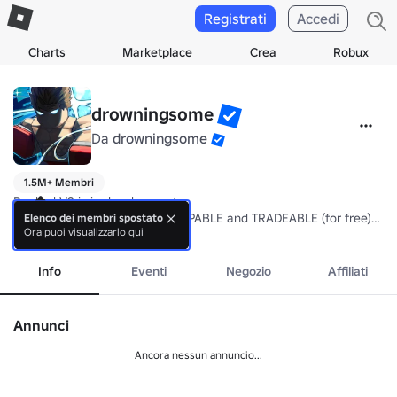
Registrati
Accedi
Charts
Marketplace
Crea
Robux
drowningsome
Da
drowningsome
1.5M+ Membri
Ranked V2 is in development:

- Every gamepass will be DROPPABLE and TRADEABLE (for free)

Elenco dei membri spostato
Ora puoi visualizzarlo qui
- Ring entrances for all games

mostra di più
- Multiple new styles
Info
Eventi
Negozio
Affiliati
Annunci
Ancora nessun annuncio...