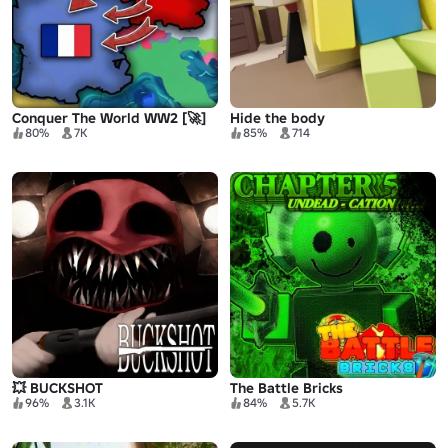
Conquer The World WW2 [🚀]
Hide the body
80%
7K
85%
714
💥 BUCKSHOT
The Battle Bricks
96%
3.1K
84%
5.7K