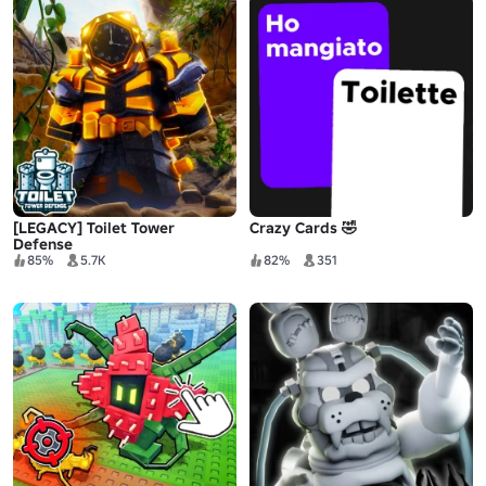
[LEGACY] Toilet Tower
Crazy Cards 🤣
Defense
85%
5.7K
82%
351