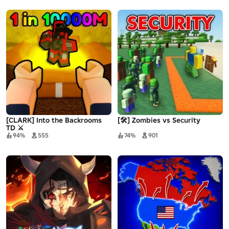
[CLARK] Into the Backrooms
[🛠️] Zombies vs Security
TD ⚔️
94%
555
74%
901