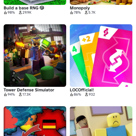
Build a base RNG 🎲
Monopoly
98%
29.9K
78%
5.7K
Tower Defense Simulator
LOCOfficial!
94%
17.3K
86%
932