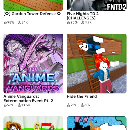
[🌻] Garden Tower Defense 🌻
Five Nights TD 2
[CHALLENGES]
98%
8.1K
95%
4.7K
Anime Vanguards:
Hide the Friend
Extermination Event Pt. 2
96%
13.5K
75%
607