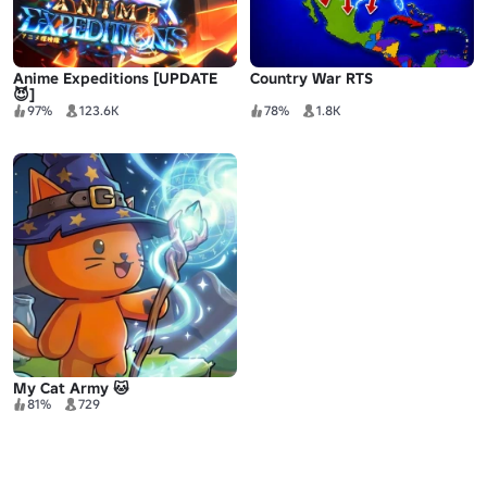
Anime Expeditions [UPDATE
Country War RTS
😈]
97%
123.6K
78%
1.8K
My Cat Army 🐱
81%
729