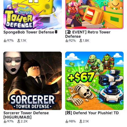
SpongeBob Tower Defense🍍
[🏖️ EVENT] Retro Tower
Defense
97%
1.1K
92%
1.8K
Sorcerer Tower Defense
[🧸] Defend Your Plushie! TD
[HIGURUMA⚖️]
97%
2.2K
98%
2.1K