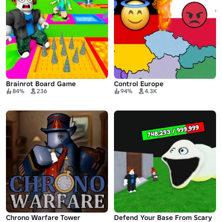
Brainrot Board Game
Control Europe
84%
236
94%
4.3K
Chrono Warfare Tower
Defend Your Base From Scary