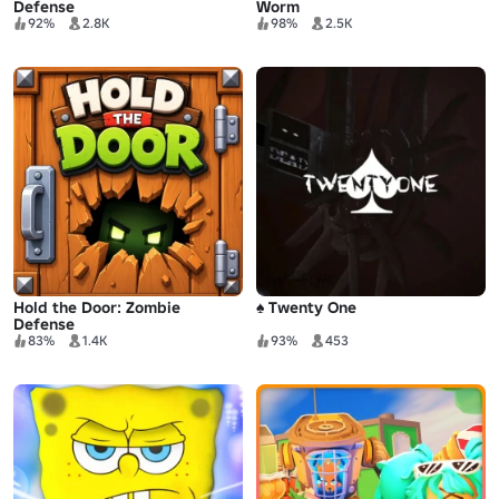
Defense
Worm
92%
2.8K
98%
2.5K
Hold the Door: Zombie
♠ Twenty One
Defense
83%
1.4K
93%
453