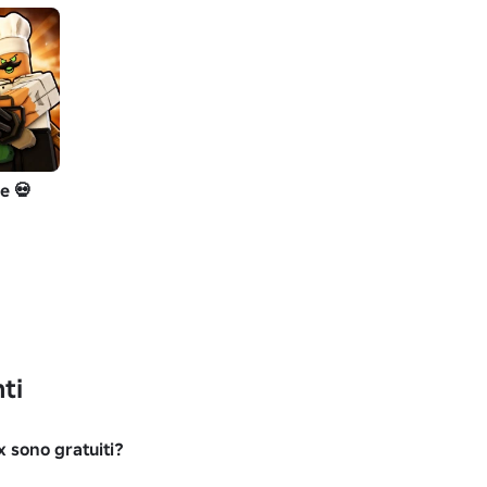
e 💀
ti
x sono gratuiti?