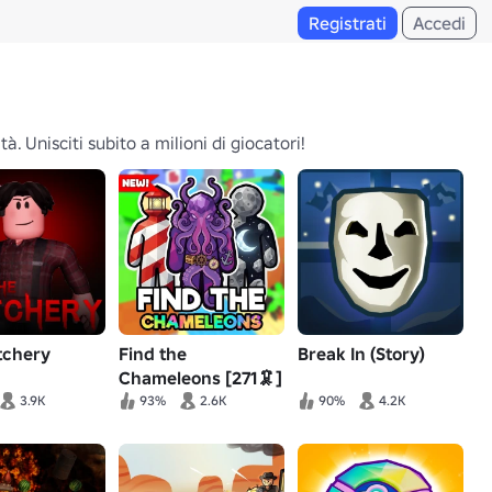
Registrati
Accedi
. Unisciti subito a milioni di giocatori!
tchery
Find the
Break In (Story)
Chameleons [271🦑]
3.9K
93%
2.6K
90%
4.2K