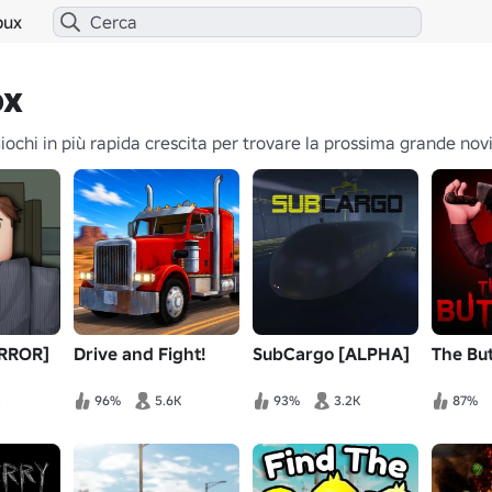
bux
ox
iochi in più rapida crescita per trovare la prossima grande novità
ORROR]
Drive and Fight!
SubCargo [ALPHA]
The Bu
96%
5.6K
93%
3.2K
87%