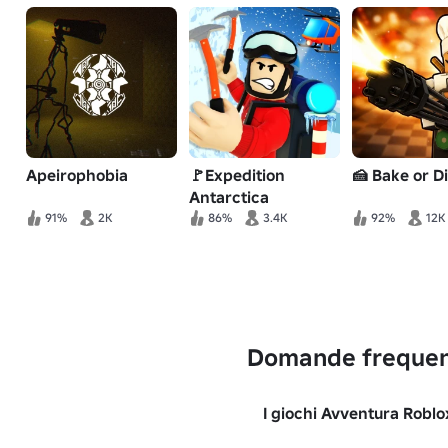
Apeirophobia
🚩Expedition
🍰 Bake or Di
Antarctica
91%
2K
86%
3.4K
92%
12K
Domande frequen
I giochi Avventura Roblo