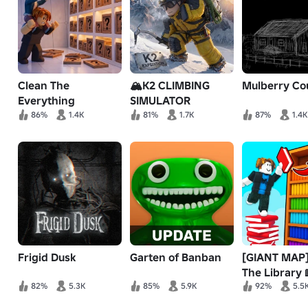
Clean The
🏔️K2 CLIMBING
Mulberry Co
Everything
SIMULATOR
86%
1.4K
81%
1.7K
87%
1.4K
Frigid Dusk
Garten of Banban
[GIANT MAP]
The Library 
82%
5.3K
85%
5.9K
92%
5.5