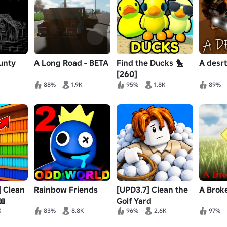
unty
A Long Road - BETA
Find the Ducks 🐤
A desr
[260]
88%
1.9K
95%
1.8K
89%
 Clean
Rainbow Friends
[UPD3.7] Clean the
A Brok
📖
Golf Yard
K
83%
8.8K
96%
2.6K
97%