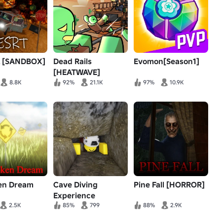
t [SANDBOX]
Dead Rails
Evomon[Season1]
[HEATWAVE]
8.8K
92%
21.1K
97%
10.9K
en Dream
Cave Diving
Pine Fall [HORROR]
Experience
2.5K
85%
799
88%
2.9K