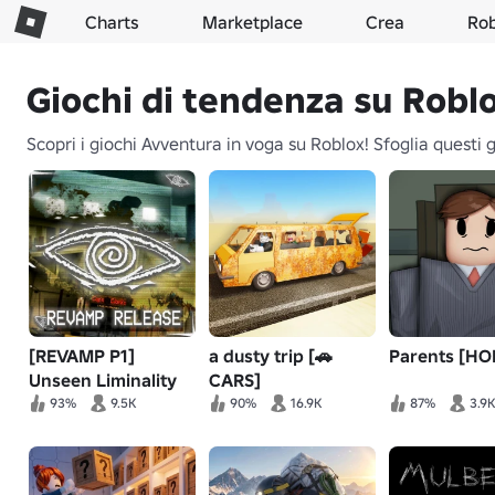
Charts
Marketplace
Crea
Ro
Giochi di tendenza su Robl
Scopri i giochi Avventura in voga su Roblox! Sfoglia questi g
[REVAMP P1]
a dusty trip [🚗
Parents [H
Unseen Liminality
CARS]
93%
9.5K
90%
16.9K
87%
3.9K