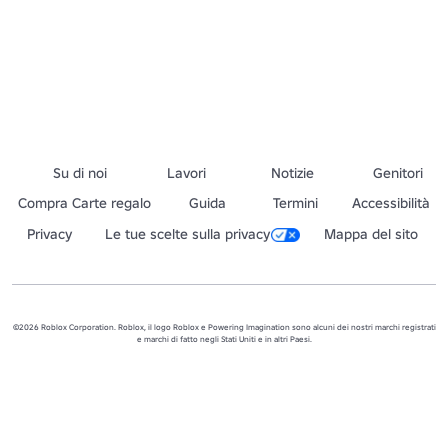
Su di noi
Lavori
Notizie
Genitori
Compra Carte regalo
Guida
Termini
Accessibilità
Privacy
Le tue scelte sulla privacy
Mappa del sito
©2026 Roblox Corporation. Roblox, il logo Roblox e Powering Imagination sono alcuni dei nostri marchi registrati
e marchi di fatto negli Stati Uniti e in altri Paesi.