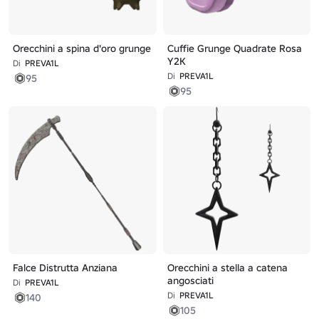
Orecchini a spina d'oro grunge
Cuffie Grunge Quadrate Rosa
Y2K
Di
PREVA1L
Di
PREVA1L
95
95
Falce Distrutta Anziana
Orecchini a stella a catena
angosciati
Di
PREVA1L
Di
PREVA1L
140
105