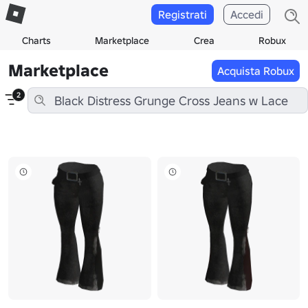
Registrati
Accedi
Charts
Marketplace
Crea
Robux
Marketplace
Acquista Robux
2