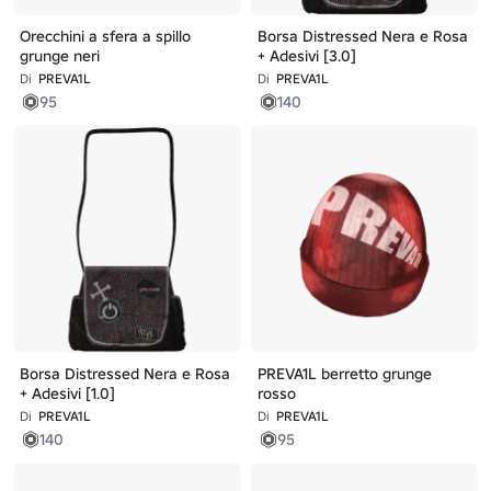
Orecchini a sfera a spillo
Borsa Distressed Nera e Rosa
grunge neri
+ Adesivi [3.0]
Di
PREVA1L
Di
PREVA1L
95
140
Borsa Distressed Nera e Rosa
PREVA1L berretto grunge
+ Adesivi [1.0]
rosso
Di
PREVA1L
Di
PREVA1L
140
95