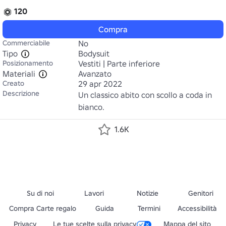
120
Compra
Commerciabile
No
Tipo
Bodysuit
Posizionamento
Vestiti | Parte inferiore
Materiali
Avanzato
Creato
29 apr 2022
Descrizione
Un classico abito con scollo a coda in 
bianco.
1.6K
Su di noi
Lavori
Notizie
Genitori
Compra Carte regalo
Guida
Termini
Accessibilità
Privacy
Le tue scelte sulla privacy
Mappa del sito