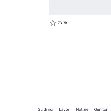
73.3K
Su di noi
Lavori
Notizie
Genitori