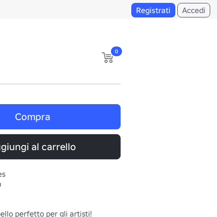
Registrati
Accedi
0
Compra
giungi al carrello
es
a
llo perfetto per gli artisti!