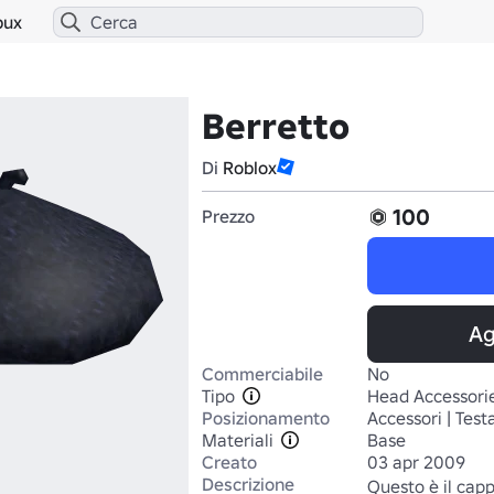
bux
Berretto
Di
Roblox
100
Prezzo
Ag
Commerciabile
No
Tipo
Head Accessori
Posizionamento
Accessori | Test
Materiali
Base
Creato
03 apr 2009
Descrizione
Questo è il cappe