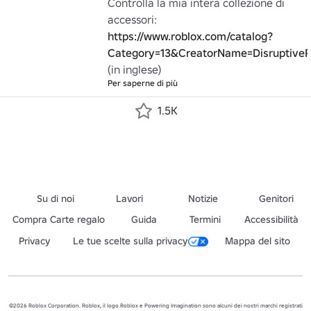
Controlla la mia intera collezione di 
https://www.roblox.com/catalog?
Category=13&CreatorName=Disruptive
(in inglese)
Per saperne di più
1.5K
Su di noi
Lavori
Notizie
Genitori
Compra Carte regalo
Guida
Termini
Accessibilità
Privacy
Le tue scelte sulla privacy
Mappa del sito
©2026 Roblox Corporation. Roblox, il logo Roblox e Powering Imagination sono alcuni dei nostri marchi registrati