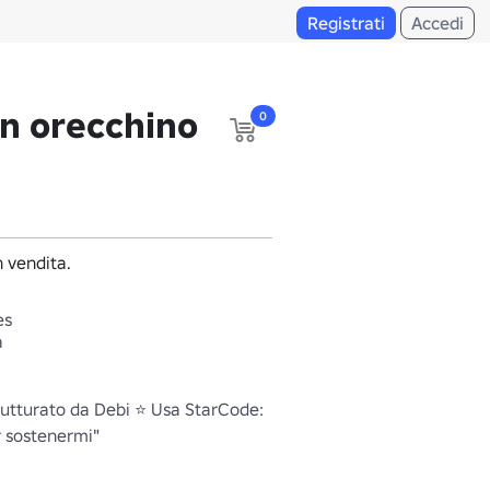
Registrati
Accedi
on orecchino
0
 vendita.
es
a
rutturato da Debi ⭐ Usa StarCode: 
sostenermi"