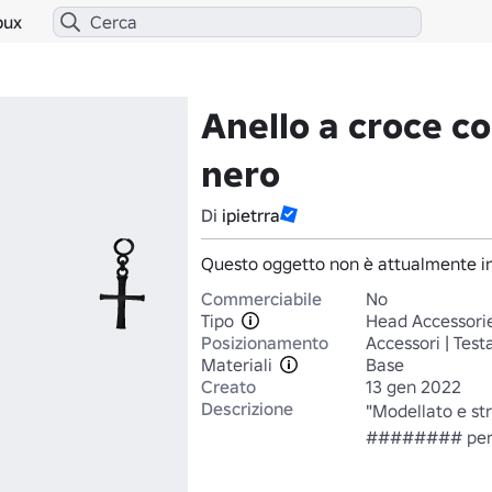
bux
Anello a croce c
nero
Di
ipietrra
Questo oggetto non è attualmente in
Commerciabile
No
Tipo
Head Accessori
Posizionamento
Accessori | Test
Materiali
Base
Creato
13 gen 2022
Descrizione
"Modellato e st
######## per 