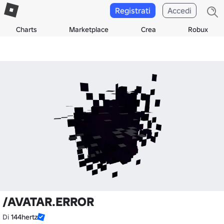
Registrati
Accedi
Charts
Marketplace
Crea
Robux
/AVATAR.ERROR
Di
144hertz