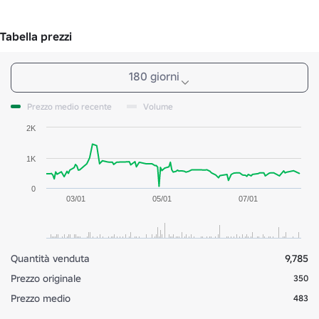
Tabella prezzi
180 giorni
Prezzo medio recente
Volume
2K
1K
0
03/01
05/01
07/01
Quantità venduta
9,785
Prezzo originale
350
Prezzo medio
483