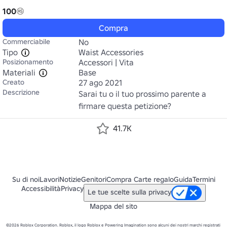
100
Compra
Commerciabile
No
Tipo
Waist Accessories
Posizionamento
Accessori | Vita
Materiali
Base
Creato
27 ago 2021
Descrizione
Sarai tu o il tuo prossimo parente a 
firmare questa petizione?
41.7K
Su di noi
Lavori
Notizie
Genitori
Compra Carte regalo
Guida
Termini
Accessibilità
Privacy
Le tue scelte sulla privacy
Mappa del sito
©2026 Roblox Corporation. Roblox, il logo Roblox e Powering Imagination sono alcuni dei nostri marchi registrati