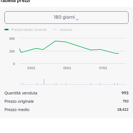
Tabella prezzi
180 giorni
Prezzo medio recente
Volume
50K
25K
0
03/01
05/01
07/01
Quantità venduta
993
Prezzo originale
750
Prezzo medio
28,422