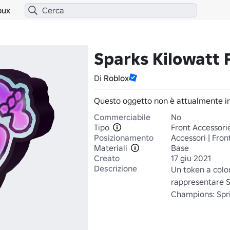
bux
Sparks Kilowatt 
Di
Roblox
Questo oggetto non è attualmente in
Commerciabile
No
Tipo
Front Accessori
Posizionamento
Accessori | Fron
Materiali
Base
Creato
17 giu 2021
Descrizione
Un token a colo
rappresentare S
Champions: Spr