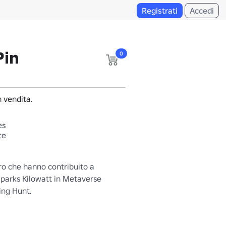
Registrati
Accedi
Pin
0
 vendita.
es
te
ro che hanno contribuito a 
parks Kilowatt in Metaverse 
ing Hunt.