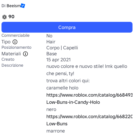
Di
Beeism
90
Compra
Commerciabile
No
Tipo
Hair
Posizionamento
Corpo | Capelli
Materiali
Base
Creato
15 apr 2021
Descrizione
nuovo colore e nuovo stile! lmk quello 
che pensi, ty!

trova altri colori qui:

caramelle holo 
https://www.roblox.com/catalog/668493
Low-Buns-in-Candy-Holo
nero 
https://www.roblox.com/catalog/668220
Low-Buns
marrone 