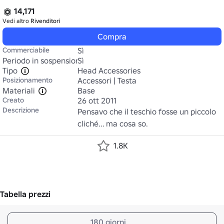
14,171
Vedi altro
Rivenditori
Compra
Commerciabile
Sì
Periodo in sospensione
Sì
Tipo
Head Accessories
Posizionamento
Accessori | Testa
Materiali
Base
Creato
26 ott 2011
Descrizione
Pensavo che il teschio fosse un piccolo 
cliché... ma cosa so.
1.8K
Tabella prezzi
180 giorni