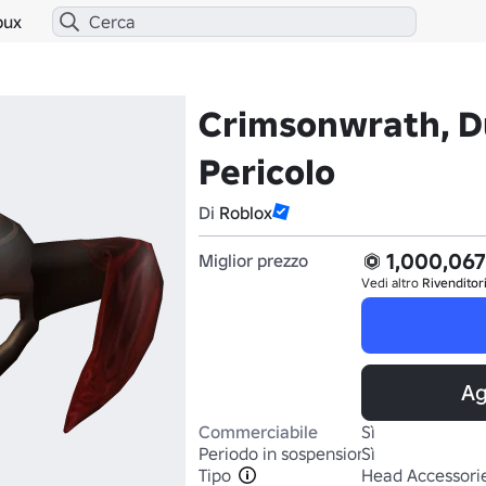
bux
Crimsonwrath, D
Pericolo
Di
Roblox
1,000,067
Miglior prezzo
Vedi altro
Rivenditor
Ag
Commerciabile
Sì
Periodo in sospensione
Sì
Tipo
Head Accessori