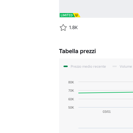
1.8K
Tabella prezzi
Prezzo medio recente
Volume
80K
70K
60K
50K
03/01