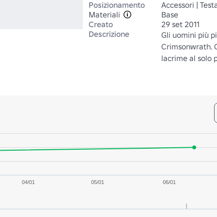
Posizionamento
Accessori | Test
Materiali
Base
Creato
29 set 2011
Descrizione
Gli uomini più p
Crimsonwrath. Gl
lacrime al solo 
04/01
05/01
06/01