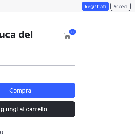
Registrati
Accedi
uca del
0
i
Compra
giungi al carrello
es