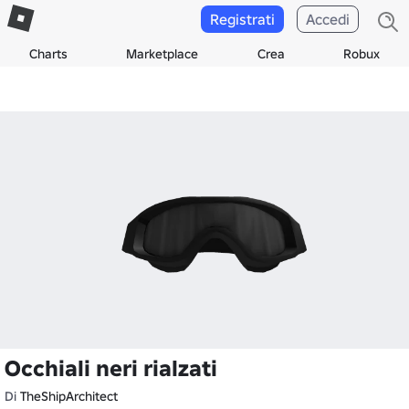
Registrati
Accedi
Charts
Marketplace
Crea
Robux
Occhiali neri rialzati
Di
TheShipArchitect