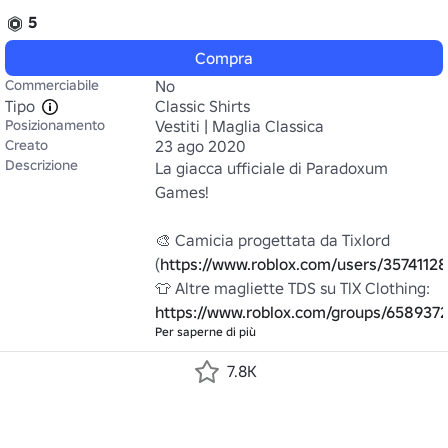
5
Compra
Commerciabile
No
Tipo
Classic Shirts
Posizionamento
Vestiti | Maglia Classica
Creato
23 ago 2020
Descrizione
La giacca ufficiale di Paradoxum 
Games!

🎨 Camicia progettata da TixIord 
(
https://www.roblox.com/users/35741128
👕 Altre magliette TDS su TlX Clothing: 
https://www.roblox.com/groups/658937
Per saperne di più
7.8K