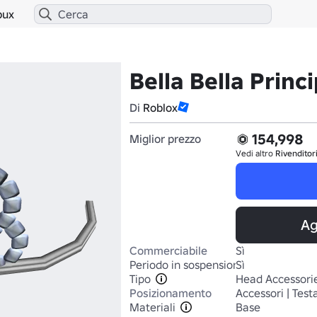
bux
Bella Bella Princ
Di
Roblox
154,998
Miglior prezzo
Vedi altro
Rivenditor
Ag
Commerciabile
Sì
Periodo in sospensione
Sì
Tipo
Head Accessori
Posizionamento
Accessori | Test
Materiali
Base