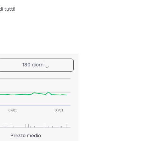
di tutti!
180 giorni
07/01
08/01
Prezzo medio