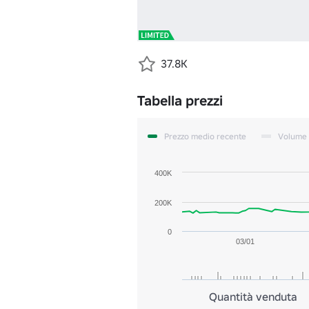
37.8K
Tabella prezzi
Prezzo medio recente
Volume
400K
200K
0
03/01
Quantità venduta