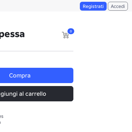
Registrati
Accedi
ipessa
0
i
Compra
giungi al carrello
es
a