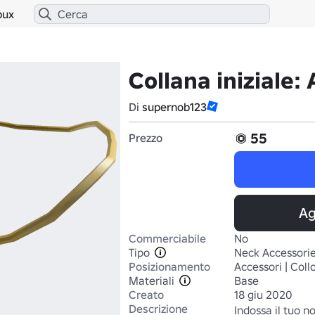
bux
Collana iniziale: 
Di
supernob123
55
Prezzo
Ag
Commerciabile
No
Tipo
Neck Accessori
Posizionamento
Accessori | Coll
Materiali
Base
Creato
18 giu 2020
Descrizione
Indossa il tuo 