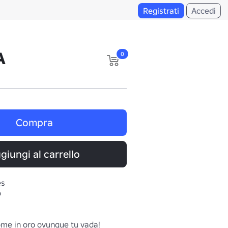
Registrati
Accedi
A
0
Compra
giungi al carrello
es
o
nome in oro ovunque tu vada!