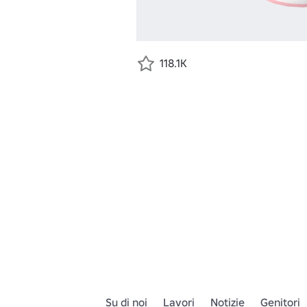
118.1K
Su di noi
Lavori
Notizie
Genitori