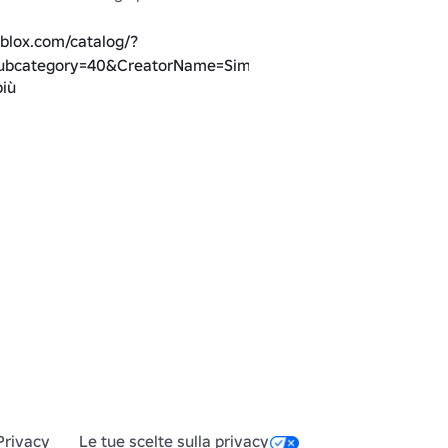
oblox.com/catalog/?
ubcategory=40&CreatorName=SimplyALemon&SortType=3~
più
o gruppo per più oggetti kawaii e 
blox.com/groups/11855791/The-
negozio
Privacy
Le tue scelte sulla privacy