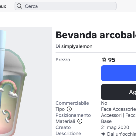
bux
Bevanda arcoba
Di
simplyalemon
95
Prezzo
Ag
Commerciabile
No
Tipo
Face Accessorie
Posizionamento
Accessori | Facc
Materiali
Base
Creato
21 mag 2020
Descrizione
💗 Dai un'occhia