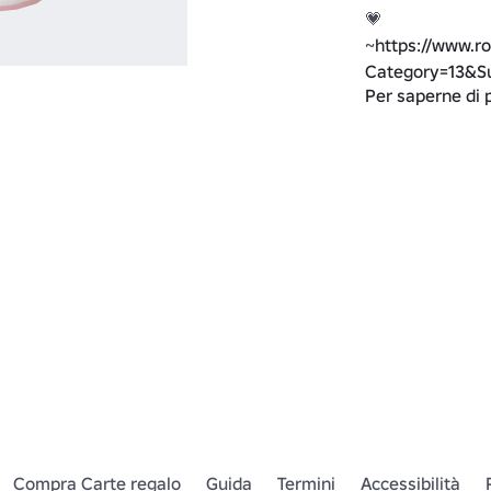
💗

~
https://www.r
Category=13&S
Per saperne di 
🍋unisciti al mi
https://www.ro
Lemon-Land#!/
Compra Carte regalo
Guida
Termini
Accessibilità