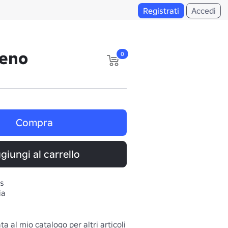
Registrati
Accedi
leno
0
Compra
giungi al carrello
s
ia
ta al mio catalogo per altri articoli