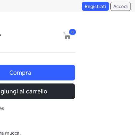
Registrati
Accedi

0
Compra
giungi al carrello
es
a mucca.
