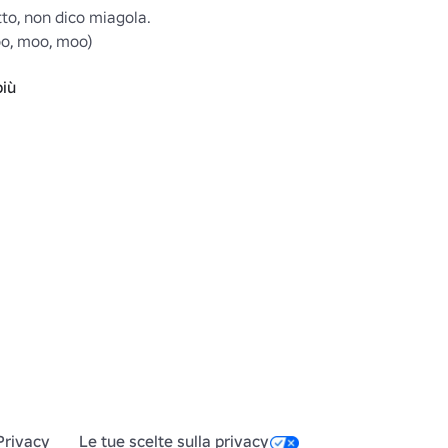
to, non dico miagola.

, moo, moo)

più
blox.com/catalog/5548478964/Strawberry-
ese)

 con le corrispondenti orecchie di 
o di mucca alla moda:

blox.com/catalog/4935038444/Im-
e)

lox.com/catalog/5063470721/Stylish-
lese)

Privacy
Le tue scelte sulla privacy