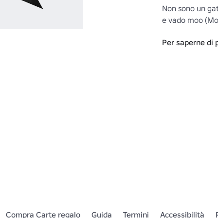
Non sono un gat
e vado moo (Moo
Per saperne di 
https://www.ro
Cow-Tail
 (in ingl
Completa il look
mucca e cappell
https://www.ro
a-Cow
 (in ingles
https://www.rob
Cow-Hat
 (in ing
Compra Carte regalo
Guida
Termini
Accessibilità