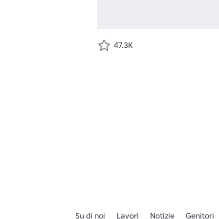
47.3K
Su di noi
Lavori
Notizie
Genitori