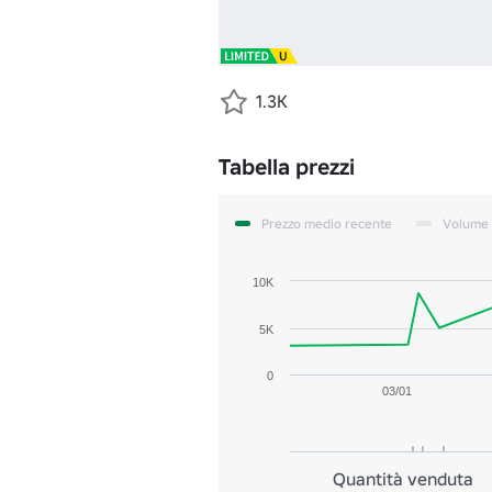
1.3K
Tabella prezzi
Prezzo medio recente
Volume
10K
5K
0
03/01
Quantità venduta