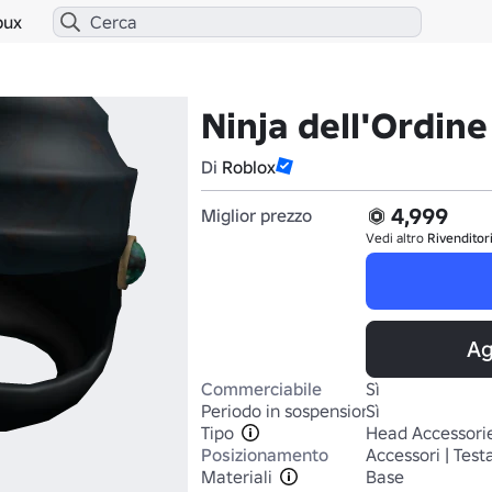
bux
Ninja dell'Ordine
Di
Roblox
4,999
Miglior prezzo
Vedi altro
Rivenditor
Ag
Commerciabile
Sì
Periodo in sospensione
Sì
Tipo
Head Accessori
Posizionamento
Accessori | Test
Materiali
Base