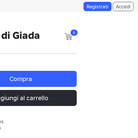
Registrati
Accedi
 di Giada
0
i
Compra
giungi al carrello
es
a