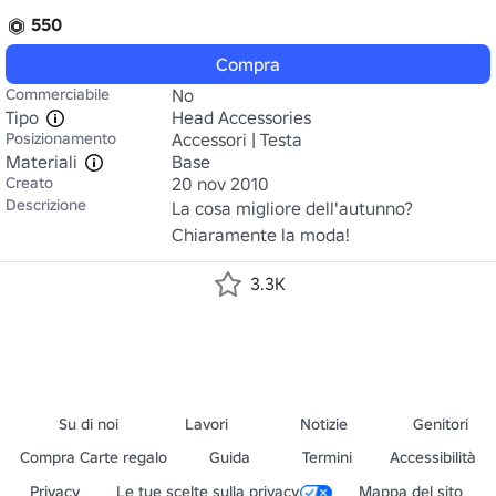
550
Compra
Commerciabile
No
Tipo
Head Accessories
Posizionamento
Accessori | Testa
Materiali
Base
Creato
20 nov 2010
Descrizione
La cosa migliore dell'autunno? 
Chiaramente la moda!
3.3K
Su di noi
Lavori
Notizie
Genitori
Compra Carte regalo
Guida
Termini
Accessibilità
Privacy
Le tue scelte sulla privacy
Mappa del sito