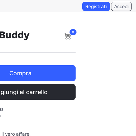
Registrati
Accedi
 Buddy
0
Compra
giungi al carrello
es
a
il vero affare.