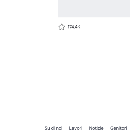
174.4K
Su di noi
Lavori
Notizie
Genitori