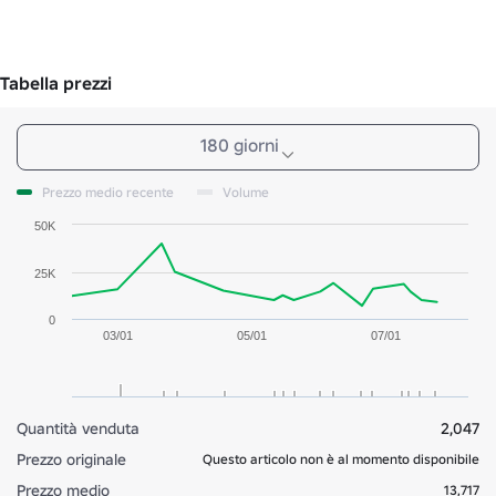
Tabella prezzi
180 giorni
Prezzo medio recente
Volume
50K
25K
0
03/01
05/01
07/01
Quantità venduta
2,047
Prezzo originale
Questo articolo non è al momento disponibile
Prezzo medio
13,717