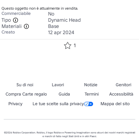
Questo oggetto non è attualmente in vendita.
Commerciabile
No
Tipo
Dynamic Head
Materiali
Base
Creato
12 apr 2024
1
Su di noi
Lavori
Notizie
Genitori
Compra Carte regalo
Guida
Termini
Accessibilità
Privacy
Le tue scelte sulla privacy
Mappa del sito
©2026 Roblox Corporation. Roblox, il logo Roblox e Powering Imagination sono alcuni dei nostri marchi registrati
e marchi di fatto negli Stati Uniti e in altri Paesi.