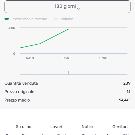
180 giorni
Prezzo medio recente
Volume
200K
0
03/01
05/01
07/01
Quantità venduta
239
Prezzo originale
15
Prezzo medio
54,443
Su di noi
Lavori
Notizie
Genitori