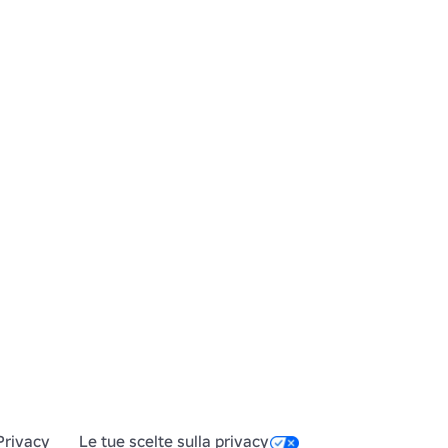
 al Metropolitan Museum of Art di 
r vedere le opere d'arte originali 
 repliche di Met da utilizzare su 
re di esplorare The Met su 
blox.com/games/13745860159/The-
ese)
Privacy
Le tue scelte sulla privacy