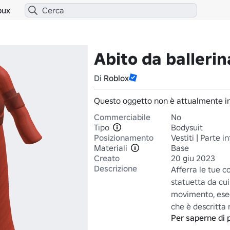
bux
Abito da ballerin
Di
Roblox
Questo oggetto non è attualmente in
Commerciabile
No
Tipo
Bodysuit
Posizionamento
Vestiti | Parte i
Materiali
Base
Creato
20 giu 2023
Descrizione
Afferra le tue co
statuetta da cui
movimento, eseg
che è descritta 
Per saperne di 