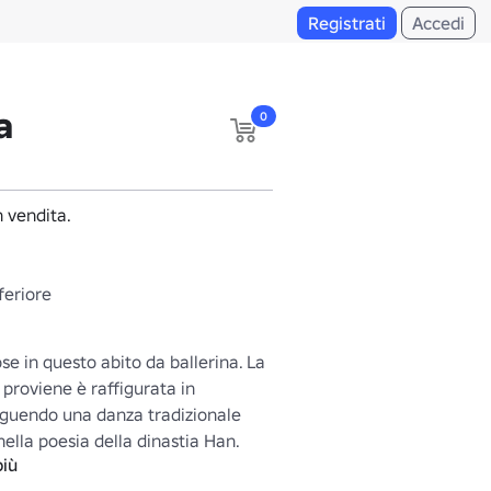
Registrati
Accedi
a
0
 vendita.
nferiore
se in questo abito da ballerina. La 
 proviene è raffigurata in 
uendo una danza tradizionale 
nella poesia della dinastia Han.

più