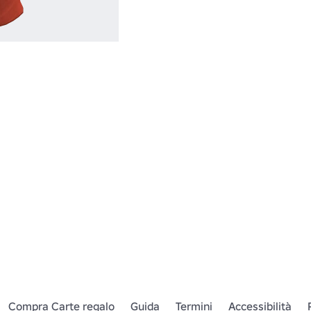
Vuoi di più? Vai
New York City pe
e raccogliere più
Roblox!

E non dimentica
https://www.ro
Replica
 (in ingl
Compra Carte regalo
Guida
Termini
Accessibilità