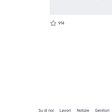
914
Su di noi
Lavori
Notizie
Genitori