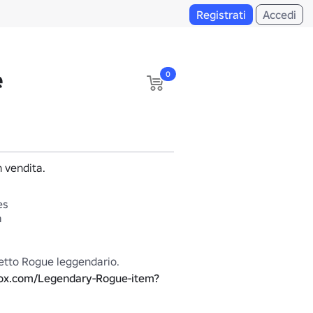
Registrati
Accedi
e
0
 vendita.
es
a
Parte del pacchetto Rogue leggendario. 
lox.com/Legendary-Rogue-item?