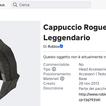
bux
Cappuccio Rogu
Leggendario
Di
Roblox
Questo oggetto non è attualmente in
Commerciabile
No
Tipo
Head Accessori
Posizionamento
Accessori | Test
Materiali
Base
Creato
28 nov 2013
Descrizione
http://www.rob
id=136793141